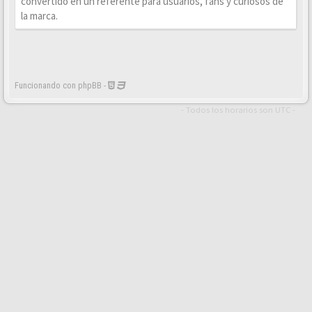
convertido en un referente para usuarios, fans y curiosos de
la marca.
Funcionando con phpBB -
- Todos los horarios son
UTC
-