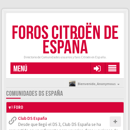
FOROS CITROËN DE
ESPAÑA
Directorio de Comunidades usuarios y fans Citroën en España.
MENÚ
Bienvenido,
Anonymous
COMUNIDADES DS ESPAÑA
FORO
Club DS España
Desde que llegó el DS 3, Club DS España se ha