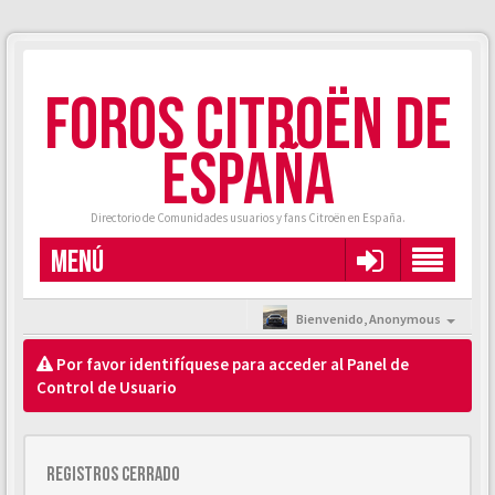
FOROS CITROËN DE
ESPAÑA
Directorio de Comunidades usuarios y fans Citroën en España.
MENÚ
Bienvenido,
Anonymous
Por favor identifíquese para acceder al Panel de
Control de Usuario
Registros cerrado