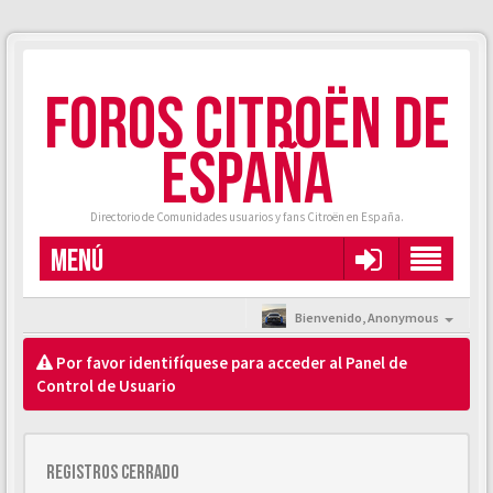
FOROS CITROËN DE
ESPAÑA
Directorio de Comunidades usuarios y fans Citroën en España.
MENÚ
Bienvenido,
Anonymous
Por favor identifíquese para acceder al Panel de
Control de Usuario
Registros cerrado