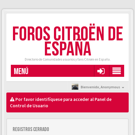
FOROS CITROËN DE
ESPAÑA
Directorio de Comunidades usuarios y fans Citroën en España.
MENÚ
Bienvenido,
Anonymous
Por favor identifíquese para acceder al Panel de
Control de Usuario
Registros cerrado