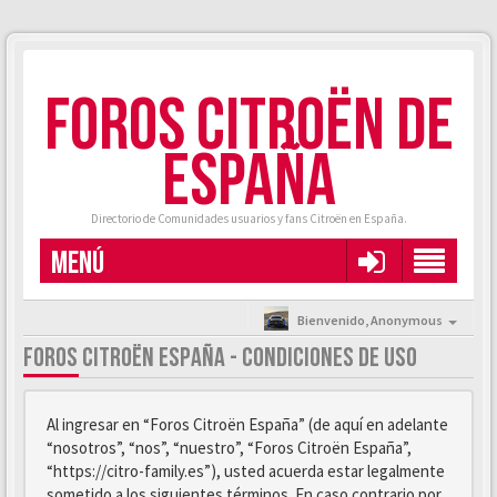
FOROS CITROËN DE
ESPAÑA
Directorio de Comunidades usuarios y fans Citroën en España.
MENÚ
Bienvenido,
Anonymous
FOROS CITROËN ESPAÑA - CONDICIONES DE USO
Al ingresar en “Foros Citroën España” (de aquí en adelante
“nosotros”, “nos”, “nuestro”, “Foros Citroën España”,
“https://citro-family.es”), usted acuerda estar legalmente
sometido a los siguientes términos. En caso contrario por