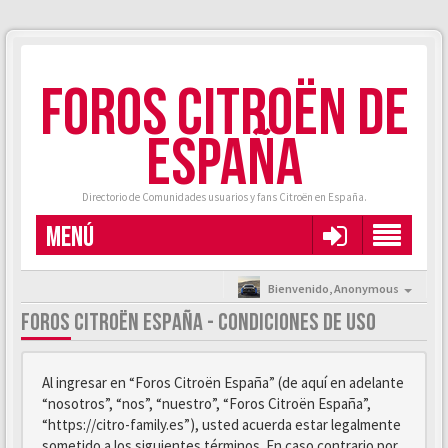
FOROS CITROËN DE
ESPAÑA
Directorio de Comunidades usuarios y fans Citroën en España.
MENÚ
Bienvenido,
Anonymous
FOROS CITROËN ESPAÑA - CONDICIONES DE USO
Al ingresar en “Foros Citroën España” (de aquí en adelante
“nosotros”, “nos”, “nuestro”, “Foros Citroën España”,
“https://citro-family.es”), usted acuerda estar legalmente
sometido a los siguientes términos. En caso contrario por