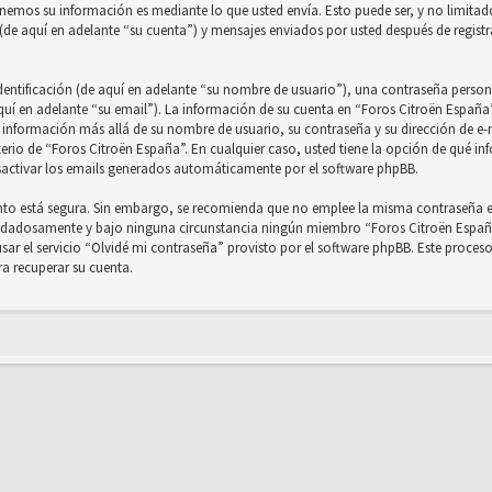
enemos su información es mediante lo que usted envía. Esto puede ser, y no limit
de aquí en adelante “su cuenta”) y mensajes enviados por usted después de registra
tificación (de aquí en adelante “su nombre de usuario”), una contraseña personal
quí en adelante “su email”). La información de su cuenta en “Foros Citroën España”
er información más allá de su nombre de usuario, su contraseña y su dirección de e
iterio de “Foros Citroën España”. En cualquier caso, usted tiene la opción de qué 
esactivar los emails generados automáticamente por el software phpBB.
anto está segura. Sin embargo, se recomienda que no emplee la misma contraseña en
uidadosamente y bajo ninguna circunstancia ningún miembro “Foros Citroën España”
sar el servicio “Olvidé mi contraseña” provisto por el software phpBB. Este proceso 
a recuperar su cuenta.