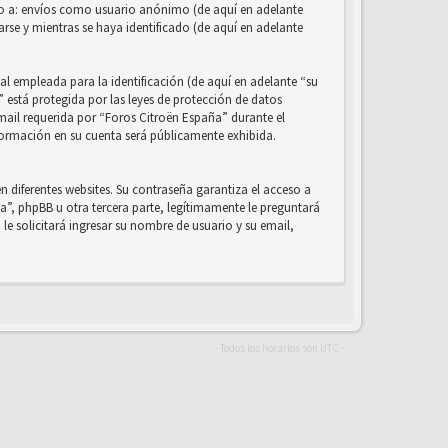
ado a: envíos como usuario anónimo (de aquí en adelante
rse y mientras se haya identificado (de aquí en adelante
 empleada para la identificación (de aquí en adelante “su
 está protegida por las leyes de protección de datos
-mail requerida por “Foros Citroën España” durante el
información en su cuenta será públicamente exhibida.
 diferentes websites. Su contraseña garantiza el acceso a
, phpBB u otra tercera parte, legítimamente le preguntará
le solicitará ingresar su nombre de usuario y su email,
- Todos los horarios son
UTC
-