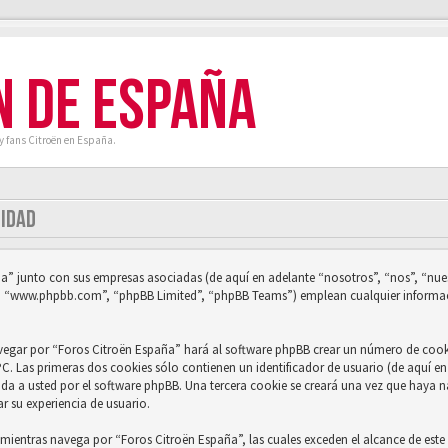
N DE ESPAÑA
y fans Citroën en España.
CIDAD
a” junto con sus empresas asociadas (de aquí en adelante “nosotros”, “nos”, “nuest
B”, “www.phpbb.com”, “phpBB Limited”, “phpBB Teams”) emplean cualquier informac
vegar por “Foros Citroën España” hará al software phpBB crear un número de cooki
. Las primeras dos cookies sólo contienen un identificador de usuario (de aquí en 
ada a usted por el software phpBB. Una tercera cookie se creará una vez que haya
ar su experiencia de usuario.
ientras navega por “Foros Citroën España”, las cuales exceden el alcance de este