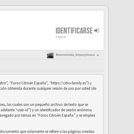
IDENTIFICARSE
Esperar
Bienvenido,
Anonymous
ro”, “Foros Citroën España”, “https://citro-family.es”) y
ión obtenida durante cualquier sesión de uso por usted (de
es, las cuales son un pequeño archivo de texto que se
adelante “user-id”) y un identificador de sesión anónima
 navegado por temas en “Foros Citroën España” y se emplea
 documento que solamente se refiere a las páginas creadas