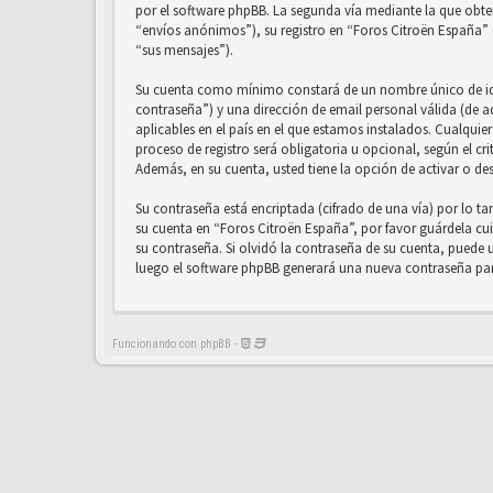
por el software phpBB. La segunda vía mediante la que obt
“envíos anónimos”), su registro en “Foros Citroën España” (
“sus mensajes”).
Su cuenta como mínimo constará de un nombre único de iden
contraseña”) y una dirección de email personal válida (de a
aplicables en el país en el que estamos instalados. Cualqui
proceso de registro será obligatoria u opcional, según el cr
Además, en su cuenta, usted tiene la opción de activar o d
Su contraseña está encriptada (cifrado de una vía) por lo t
su cuenta en “Foros Citroën España”, por favor guárdela c
su contraseña. Si olvidó la contraseña de su cuenta, puede u
luego el software phpBB generará una nueva contraseña par
Funcionando con phpBB -