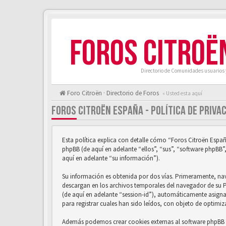
FOROS CITROË
Directorio de Comunidades usuarios 
Foro Citroën · Directorio de Foros
« Usted esta aquí
FOROS CITROËN ESPAÑA - POLÍTICA DE PRIVA
Esta política explica con detalle cómo “Foros Citroën Españ
phpBB (de aquí en adelante “ellos”, “sus”, “software phpB
aquí en adelante “su información”).
Su información es obtenida por dos vías. Primeramente, na
descargan en los archivos temporales del navegador de su PC
(de aquí en adelante “session-id”), automáticamente asign
para registrar cuales han sido leídos, con objeto de optimiz
Además podemos crear cookies externas al software phpBB m