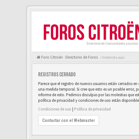
FOROS CITROË
Directorio de Comunidades usuarios 
Foro Citroën · Directorio de Foros
« Usted esta aquí
Registros cerrado
Parece que el registro de nuevos usuarios están cerrados e
una medida temporal. Si cree que esto es un posible error, 
informe de esto. Pedimos disculpas por las molestias que e
política de privacidad y condiciones de uso están disponibl
Condiciones de uso
|
Política de privacidad
Contactar con el Webmaster