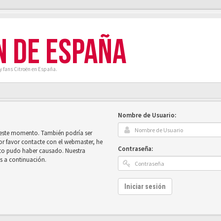
N DE ESPAÑA
y fans Citroën en España.
Nombre de Usuario:
n este momento. También podría ser
por favor contacte con el webmaster, he
Contraseña:
sto pudo haber causado. Nuestra
es a continuación.
Iniciar sesión